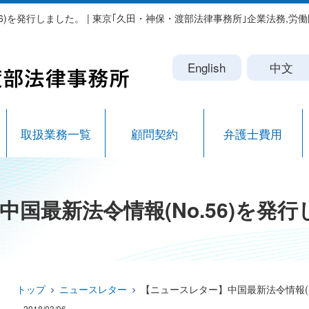
56)を発行しました。 | 東京｢久田・神保・渡部法律事務所｣企業法務,
English
中文
取扱業務一覧
顧問契約
弁護士費用
国最新法令情報(No.56)を発
トップ
ニュースレター
【ニュースレター】中国最新法令情報(N
2018/03/06