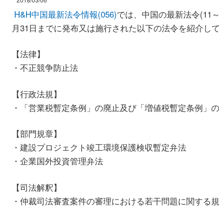
H&H中国最新法令情報(056)
では、中国の最新法令(11～1
月31日までに発布又は施行された以下の法令を紹介し
【法律】
・不正競争防止法
【行政法規】
・「営業税暫定条例」の廃止及び「増値税暫定条例
【部門規章】
・建設プロジェクト竣工環境保護検収暫定弁法
・企業国外投資管理弁法
【司法解釈】
・仲裁司法審査案件の審理における若干問題に関する